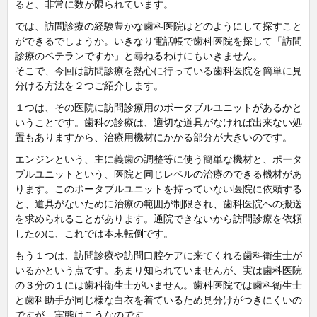
ると、非常に数が限られています。
では、訪問診療の経験豊かな歯科医院はどのようにして探すこと
ができるでしょうか。いきなり電話帳で歯科医院を探して「訪問
診療のベテランですか」と尋ねるわけにもいきません。
そこで、今回は訪問診療を熱心に行っている歯科医院を簡単に見
分ける方法を２つご紹介します。
１つは、その医院に訪問診療用のポータブルユニットがあるかと
いうことです。歯科の診療は、適切な道具がなければ出来ない処
置もありますから、治療用機材にかかる部分が大きいのです。
エンジンという、主に義歯の調整等に使う簡単な機材と、ポータ
ブルユニットという、医院と同じレベルの治療のできる機材があ
ります。このポータブルユニットを持っていない医院に依頼する
と、道具がないために治療の範囲が制限され、歯科医院への搬送
を求められることがあります。通院できないから訪問診療を依頼
したのに、これでは本末転倒です。
もう１つは、訪問診療や訪問口腔ケアに来てくれる歯科衛生士が
いるかという点です。あまり知られていませんが、実は歯科医院
の３分の１には歯科衛生士がいません。歯科医院では歯科衛生士
と歯科助手が同じ様な白衣を着ているため見分けがつきにくいの
ですが、実態はこうなのです。