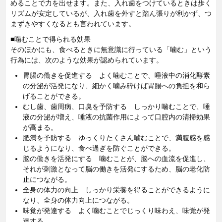
めることで力を出せます。また、入れ歯をつけているときは歩く
リズムが安定しているが、入れ歯を外すと踏ん張りが利かず、つ
まずきやすくなるとも言われています。
■噛むことで得られる効果
そのほかにも、食べるときに無意識に行っている「噛む」という
行為には、次のような効果が認められています。
胃腸の働きを促進する よく噛むことで、唾液中の消化酵素
の分泌が活発になり、細かく噛み砕けば胃腸への負担を和ら
げることができる。
むし歯、歯周病、口臭を予防する しっかり噛むことで、唾
液の分泌が増え、唾液の抗菌作用によって口腔内の清掃効果
が高まる。
肥満を予防する ゆっくりたくさん噛むことで、満腹感を感
じるようになり、食べ過ぎを防ぐことができる。
脳の働きを活発にする 噛むことが、脳への血流を促進し、
それが刺激となって脳の働きを活発にするため、脳の老化防
止につながる。
全身の体力の向上 しっかり栄養を得ることができるように
なり、全身の体力向上につながる。
味覚が発達する よく噛むことでじっくり味わえ、味覚が発
達する。