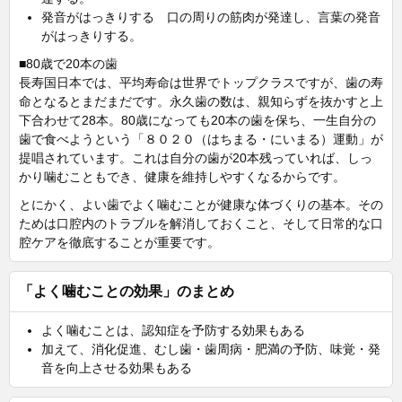
発音がはっきりする 口の周りの筋肉が発達し、言葉の発音
がはっきりする。
■80歳で20本の歯
長寿国日本では、平均寿命は世界でトップクラスですが、歯の寿
命となるとまだまだです。永久歯の数は、親知らずを抜かすと上
下合わせて28本。80歳になっても20本の歯を保ち、一生自分の
歯で食べようという「８０２０（はちまる・にいまる）運動」が
提唱されています。これは自分の歯が20本残っていれば、しっ
かり噛むこともでき、健康を維持しやすくなるからです。
とにかく、よい歯でよく噛むことが健康な体づくりの基本。その
ためは口腔内のトラブルを解消しておくこと、そして日常的な口
腔ケアを徹底することが重要です。
「よく噛むことの効果」のまとめ
よく噛むことは、認知症を予防する効果もある
加えて、消化促進、むし歯・歯周病・肥満の予防、味覚・発
音を向上させる効果もある