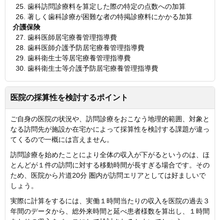
歯科訪問診療料を算定した際の特定の点数への加算
著しく歯科診療が困難な者の特掲診療料にかかる加算
介護保険
歯科医師居宅療養管理指導費
歯科医師介護予防居宅療養管理指導費
歯科衛生士等居宅療養管理指導費
歯科衛生士等介護予防居宅療養管理指導費
医院の採算性を検討するポイント
ご自身の医院の状況や、訪問診療をおこなう地理的範囲、対象と
なる訪問先が施設か在宅かによって採算性を検討する課題が違っ
てくるので一概には言えません。
訪問診療を始めたことにより全体の収入が下がるというのは、ほ
とんどが１件の訪問に対する移動時間が長すぎる場合です。その
ため、医院から片道20分 圏内が訪問エリアとしては好ましいで
しょう。
実際に計算をするには、実働１時間当たりの収入を医院の過去３
年間のデータから、総外来時間と延べ患者様数を算出し、１時間