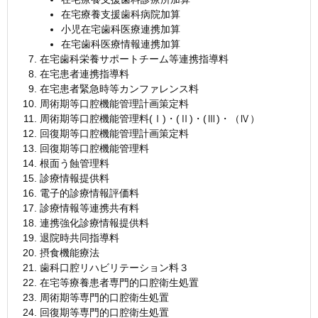
在宅療養支援歯科病院加算
小児在宅歯科医療連携加算
在宅歯科医療情報連携加算
在宅歯科栄養サポートチーム等連携指導料
在宅患者連携指導料
在宅患者緊急時等カンファレンス料
周術期等口腔機能管理計画策定料
周術期等口腔機能管理料(Ⅰ)・(Ⅱ)・(Ⅲ)・（Ⅳ）
回復期等口腔機能管理計画策定料
回復期等口腔機能管理料
根面う蝕管理料
診療情報提供料
電子的診療情報評価料
診療情報等連携共有料
連携強化診療情報提供料
退院時共同指導料
摂食機能療法
歯科口腔リハビリテーション料３
在宅等療養患者専門的口腔衛生処置
周術期等専門的口腔衛生処置
回復期等専門的口腔衛生処置