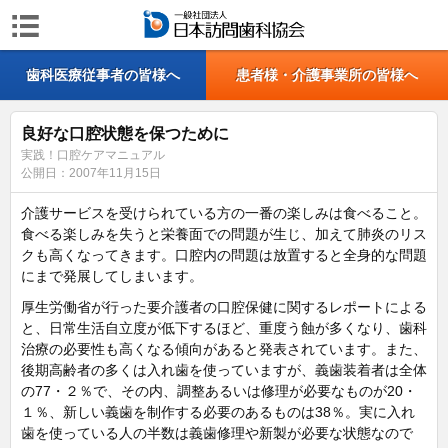
歯科医療従事者の皆様へ
患者様・介護事業所の皆様へ
良好な口腔状態を保つために
実践！口腔ケアマニュアル
公開日：
2007年11月15日
介護サービスを受けられている方の一番の楽しみは食べること。
食べる楽しみを失うと栄養面での問題が生じ、加えて肺炎のリス
クも高くなってきます。口腔内の問題は放置すると全身的な問題
にまで発展してしまいます。
厚生労働省が行った要介護者の口腔保健に関するレポートによる
と、日常生活自立度が低下するほど、重度う蝕が多くなり、歯科
治療の必要性も高くなる傾向があると発表されています。また、
後期高齢者の多くは入れ歯を使っていますが、義歯装着者は全体
の77・２％で、その内、調整あるいは修理が必要なものが20・
１％、新しい義歯を制作する必要のあるものは38％。実に入れ
歯を使っている人の半数は義歯修理や新製が必要な状態なので