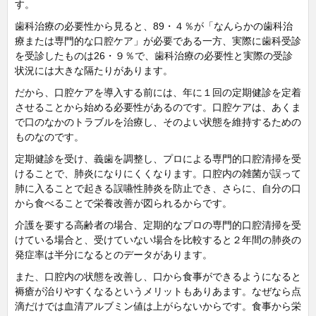
す。
歯科治療の必要性から見ると、89・４％が「なんらかの歯科治
療または専門的な口腔ケア」が必要である一方、実際に歯科受診
を受診したものは26・９％で、歯科治療の必要性と実際の受診
状況には大きな隔たりがあります。
だから、口腔ケアを導入する前には、年に１回の定期健診を定着
させることから始める必要性があるのです。口腔ケアは、あくま
で口のなかのトラブルを治療し、そのよい状態を維持するための
ものなのです。
定期健診を受け、義歯を調整し、プロによる専門的口腔清掃を受
けることで、肺炎になりにくくなります。口腔内の雑菌が誤って
肺に入ることで起きる誤嚥性肺炎を防止でき、さらに、自分の口
から食べることで栄養改善が図られるからです。
介護を要する高齢者の場合、定期的なプロの専門的口腔清掃を受
けている場合と、受けていない場合を比較すると２年間の肺炎の
発症率は半分になるとのデータがあります。
また、口腔内の状態を改善し、口から食事ができるようになると
褥瘡が治りやすくなるというメリットもありあます。なぜなら点
滴だけでは血清アルブミン値は上がらないからです。食事から栄