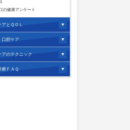
ス
口の健康アンケート
ケアとＱＯＬ
！口腔ケア
ケアのテクニック
診療ＦＡＱ