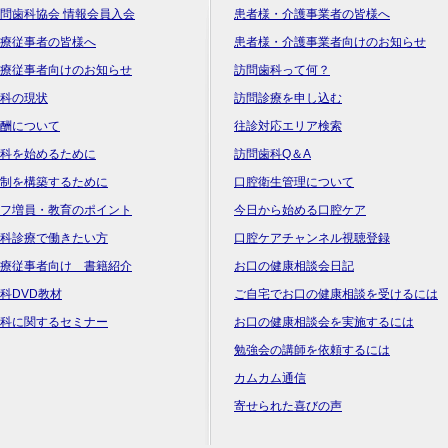
問歯科協会 情報会員入会
患者様・介護事業者の皆様へ
療従事者の皆様へ
患者様・介護事業者向けのお知らせ
療従事者向けのお知らせ
訪問歯科って何？
科の現状
訪問診療を申し込む
酬について
往診対応エリア検索
科を始めるために
訪問歯科Q＆A
制を構築するために
口腔衛生管理について
フ増員・教育のポイント
今日から始める口腔ケア
科診療で働きたい方
口腔ケアチャンネル視聴登録
療従事者向け 書籍紹介
お口の健康相談会日記
科DVD教材
ご自宅でお口の健康相談を受けるには
科に関するセミナー
お口の健康相談会を実施するには
勉強会の講師を依頼するには
カムカム通信
寄せられた喜びの声