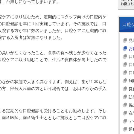
は、台無しになってしまいます。
腔ケアに取り組むため、定期的にスタッフ向けの口腔内ケ
の口腔健診を年に１回実施しています。その施設では、口
口腔
入院する方が年に数名いましたが、口腔ケアに組織的に取
院する入所者は皆無になりました。
見
お
の臭いがなくなったこと、食事の食べ残しが少なくなった
口
口腔ケアに取り組むことで、生活の質自体が向上したので
口
口
利
のなかの状態で大きく異なります。例えば、歯が１本もな
の方、部分入れ歯の方という場合では、お口のなかの手入
良
訪
協
よる定期的な口腔健診を受けることをお勧めします。そし
在
、歯科医師、歯科衛生士とともに施設として口腔ケアに取
デ
通