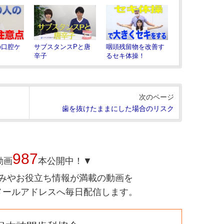
の口腔ケ
サブスタンスPと唐
咽頭残留物を改善す
辛子
るセキ体操！
次のページ
歯を抜けたままにした場合のリスク
987
動画
本公開中！▼
みやお役立ち情報が満載の動画を
メールアドレスへ毎日配信します。