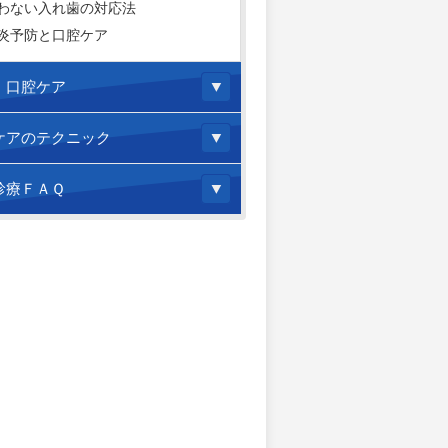
わない入れ歯の対応法
炎予防と口腔ケア
！口腔ケア
ケアのテクニック
診療ＦＡＱ