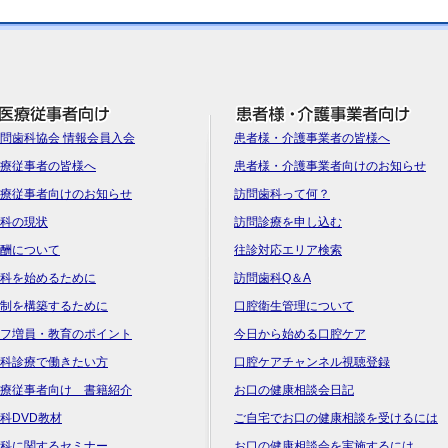
問歯科協会 情報会員入会
患者様・介護事業者の皆様へ
療従事者の皆様へ
患者様・介護事業者向けのお知らせ
療従事者向けのお知らせ
訪問歯科って何？
科の現状
訪問診療を申し込む
酬について
往診対応エリア検索
科を始めるために
訪問歯科Q＆A
制を構築するために
口腔衛生管理について
フ増員・教育のポイント
今日から始める口腔ケア
科診療で働きたい方
口腔ケアチャンネル視聴登録
療従事者向け 書籍紹介
お口の健康相談会日記
科DVD教材
ご自宅でお口の健康相談を受けるには
科に関するセミナー
お口の健康相談会を実施するには