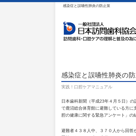
感染症と誤嚥性肺炎の防止策
感染症と誤嚥性肺炎の防
実践！口腔ケアマニュアル
日本歯科新聞（平成23年４月５日）
で鹿沼総合体育館に避難している方に
腔の健康に関する緊急アンケート」の
避難者４３８人中、３７０人から回答