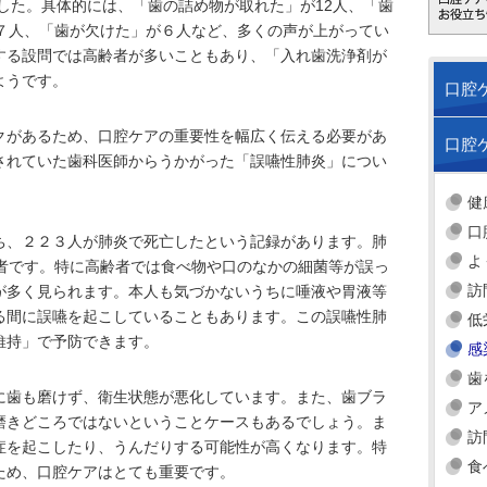
でした。具体的には、「歯の詰め物が取れた」が12人、「歯
が７人、「歯が欠けた」が６人など、多くの声が上がってい
する設問では高齢者が多いこともあり、「入れ歯洗浄剤が
ようです。
口腔
クがあるため、口腔ケアの重要性を幅広く伝える必要があ
口腔
されていた歯科医師からうかがった「誤嚥性肺炎」につい
健
口
ち、２２３人が肺炎で死亡したという記録があります。肺
よ
齢者です。特に高齢者では食べ物や口のなかの細菌等が誤っ
訪
が多く見られます。本人も気づかないうちに唾液や胃液等
る間に誤嚥を起こしていることもあります。この誤嚥性肺
低
維持」で予防できます。
感
歯
に歯も磨けず、衛生状態が悪化しています。また、歯ブラ
ア
磨きどころではないということケースもあるでしょう。ま
訪
症を起こしたり、うんだりする可能性が高くなります。特
食
ため、口腔ケアはとても重要です。