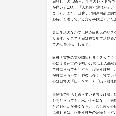
回答したのは55人、全体の17・９％
が痛い」10人、「入れ歯が壊れた」
ました。また、口腔ケア関連用品に関
必要」と答えている方が半数近くいた
集団生活のなかでは感染症拡大のリス
ります。そこで今回は被災地で活動を
ての話をお伝えします。
阪神大震災の震災関連死９２２人のう
炎による死亡の９割が65歳以上の高
て肺に入って発症する「誤嚥性肺炎」
が肺に入る不顕性肺炎も多く、寝てい
炎は日常の「口腔ケア」と「嚥下機能
避難所で生活を送っている方々は満足
シを配られても、水が十分になく、歯
た避難生活が長くなると、むし歯が炎
に高齢者は、誤嚥性肺炎の危険も増す