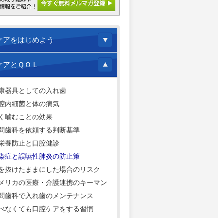
ケアをはじめよう
ケアとＱＯＬ
康器具としての入れ歯
腔内細菌と体の病気
く噛むことの効果
問歯科を依頼する判断基準
栄養防止と口腔健診
染症と誤嚥性肺炎の防止策
を抜けたままにした場合のリスク
メリカの医療・介護連携のキーマン
問歯科で入れ歯のメンテナンス
べなくても口腔ケアをする習慣