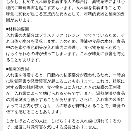
しかし、初めて入れ歯を装着する人の場合は、異物感等により心
理的に味覚障害を起こす方もいます。入れ歯を装着することで、
味覚に変化が起こる直接的な要因として、材料的要因と補綴的要
因があります。
■材料的要因
入れ歯の大部分はプラスチック（レジン）でできているため、そ
れ自体が水分を吸収します。このため、唾液や食品の水分、食品
中の色素や着色剤等が入れ歯内に浸透し、食べ物を食べた後もし
ばらくそれらの味が残ってしまいます。これが味覚に影響を与え
ることがあります。
■補綴的要因
入れ歯を装着すると、口腔内の粘膜部分が覆われるため、一時的
に味覚障害や発音障害が起こることもあります。これは、粘膜に
対する舌の触刺激や、食べ物を口に入れたときの粘膜の圧刺激
が、入れ歯によって妨げられるからです。また、温熱刺激や食品
の質感刺激も低下することがあります。さらに、入れ歯の装着に
よって口腔内が狭くなり、舌の動きが抑制されることで、味覚の
低下を感じることもあります。
しかしほとんどの人は、しばらくすると入れ歯に慣れてくるの
で、過度に味覚障害を気にする必要はありません。