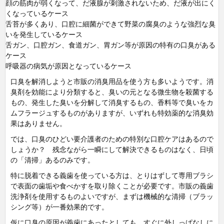
顔の筋肉が弱くなって、だ液腺が刺激されないため、だ液が出にく
くなっているケース
舌苔が多くあり、口腔に細菌ができて野菜の腐臭のような強烈な臭
いを発生しているケース
舌ガン、口腔ガン、食道ガン、胃ガン等が原因の特有の口臭がある
ケース
呼吸器の病気が原因となっているケース
口臭を解消しようと市販の消臭用品を使う方も多いようです。消
臭剤を効能により分類すると、臭いの元となる微生物を殺菌する
もの、発生した臭いを分解して消臭するもの、香料等で臭いをカ
ムフラージュするものがありますが、いずれも特効薬的な消臭効
果はありません。
では、口臭のひどい要介護者のための特別な口腔ケアはあるので
しょうか？ 残念ながら一瞬にして解決できるものはなく、日頃
の「清掃」あるのみです。
特に脱着できる義歯を使っている方は、とりはずして専用ブラシ
で表面の歯垢や食べかすを取り除くことが必要です。市販の義歯
洗浄剤を使用するものよいですが、まずは機械的な清掃（ブラッ
シング等）が一番効果的です。
仮に口臭の原因が義歯にあったとしても、すぐに外しっぱなしに