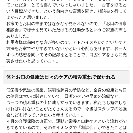
ていただき、とても喜んでいらっしゃいました。「舌苔を取ると
いう目標ができた」という前向きな言葉を聞き、相談会を行って
よかったと思いました。
お家でもお口の中まではなかなか見られないので、『お口の健康
相談会』で様子を見ていただけるのは助かるというご家族の声も
ありました。
利用者様は前向きな方が多いので、アドバイスをいただいたケア
方法をお家でやりすぎていないかという心配もあります。お一人
ずつの感想を聞いてその記録をとることで、口腔ケアをさらに充
実させたいと思っています。
体とお口の健康は日々のケアの積み重ねで保たれる
低栄養や気道の感染、誤嚥性肺炎の予防など、全身の健康とお口
の健康は大いに関連していて、日頃のケアや早めの治療など、一
つ一つの積み重ねの上に成り立っていきます。私たちも勉強しな
ければいけないことがたくさんあるので、今後はスタッフの勉強
会なども行っていきたいと考えています。
４月の介護保険の改正で、運動と栄養と口腔ケアという流れがで
きてきているので、そのタイミングで『相談会』ができたことは