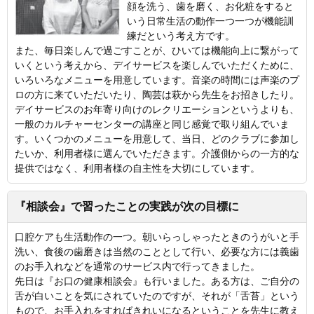
顔を洗う、歯を磨く、お化粧をすると
いう日常生活の動作一つ一つが機能訓
練だという考え方です。
また、毎日楽しんで過ごすことが、ひいては機能向上に繋がって
いくという考えから、デイサービスを楽しんでいただくために、
いろいろなメニューを用意しています。音楽の時間には声楽のプ
ロの方に来ていただいたり、陶芸は萩から先生をお招きしたり。
デイサービスのお年寄り向けのレクリエーションというよりも、
一般のカルチャーセンターの講座と同じ感覚で取り組んでいま
す。いくつかのメニューを用意して、当日、どのクラブに参加し
たいか、利用者様に選んでいただきます。介護側からの一方的な
提供ではなく、利用者様の自主性を大切にしています。
『相談会』で習ったことの実践が次の目標に
口腔ケアも生活動作の一つ。朝いらっしゃったときのうがいと手
洗い、食後の歯磨きは当然のこととして行い、必要な方には義歯
のお手入れなどを通常のサービス内で行ってきました。
先日は『お口の健康相談会』も行いました。ある方は、ご自分の
舌が白いことを気にされていたのですが、それが「舌苔」という
もので、お手入れをすればきれいになるということを先生に教え