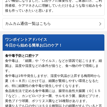
よい機会になりました。口腔ケアの重要性を、ご家族の方、ご利
用者様、ケアマネさんに理解していただけるような取り組みを今
後も作っていきたいと思います。
カムカム通信一覧はこちら
ワンポイントアドバイス
今日から始める簡単お口のケア！
食中毒予防と口腔ケア
食中毒は、「細菌」や「ウイルス」などが原因で起こります。細
菌は、温度や湿度などの条件が揃うと、食べ物の中で増殖しま
す。
食中毒は1年中発生しますが、湿度や気温が上昇する梅雨時から
夏（６～８月）にかけては、細菌が繁殖しやすい環境となるた
め、特に細菌性の食中毒が発生しやすくなります。
食品衛生法で定める食中毒菌には、腸管出血性大腸菌（Ｏ│１５
７など）、カンピロバクター菌、サルモネラ菌、腸炎ビブリオ、
黄色ブドウ球菌、ボツリヌス菌など16種類があります。
健康な人でも口の中には５００種類以上の細菌がすんでいると言