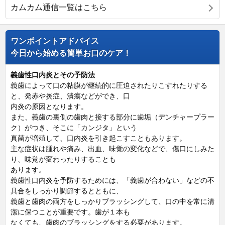
カムカム通信一覧はこちら
ワンポイントアドバイス
今日から始める簡単お口のケア！
義歯性口内炎とその予防法
義歯によって口の粘膜が継続的に圧迫されたりこすれたりする
と、発赤や炎症、潰瘍などができ、口
内炎の原因となります。
また、義歯の裏側の歯肉と接する部分に歯垢（デンチャープラー
ク）がつき、そこに「カンジタ」という
真菌が増殖して、口内炎を引き起こすこともあります。
主な症状は腫れや痛み、出血、味覚の変化などで、傷口にしみた
り、味覚が変わったりすることも
あります。
義歯性口内炎を予防するためには、「義歯が合わない」などの不
具合をしっかり調節するとともに、
義歯と歯肉の両方をしっかりブラッシングして、口の中を常に清
潔に保つことが重要です。歯が１本も
なくても、歯肉のブラッシングをする必要があります。