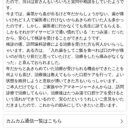
たので、当日は皆さんもいろいろと質問や相談をしていたようで
す。
今までは、歯茎から血が出るけど年だからしょうがない、歯が痛
いけれど１人で歯医者に行けないからあきらめていた人も多かっ
たのです。しかし、歯医者に行かなくても先生に診てもらえる、
しかもそれがデイサービスで通い慣れている「たつみ湯」だった
から、安心して検診を受けることができたようです。
検診の後、訪問歯科診療による治療を受けた方も何人かいらっし
ゃいます。ある方は、「入れ歯をしてご飯を食べれば口の中が痛
いのが当たり前だと思っていたけど、治療をしたら痛みがなくな
った」と喜んでおられました。
年だからとあきらめていた治療が受けられる機会ができたことを
何よりも喜び、治療後は教えてもらった口腔ケアを行って、よい
状態を維持しようと意欲が湧いてきた方もいらっしゃいます。
ご本人だけでなく、ご家族やケアマネージャーさんからは、訪問
診療で治療してもらい、治療後はたつみ湯で口腔ケアを受けると
いう流れができているので、安心だといううれしいご意見をいた
だきましたので、これからの励みにしていきたいと思います。
カムカム通信一覧はこちら