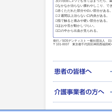
次の項目に1つでも当てはまったら、
□なかなか治らない腫れやしこり、で
□赤くただれた部分や白い部分がある
□２週間以上治らない口内炎がある。
□指で触ると痛みや硬い部分がある。
□ほおや舌が動かしづらい。
□口の中から出血が見られる。
発行／SOSデンティスト 一般社団法人 
〒101-0037 東京都千代田区神田西福田町4 O