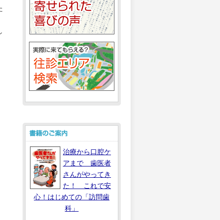
た
し
治療から口腔ケ
アまで 歯医者
さんがやってき
た！ これで安
心！はじめての「訪問歯
科」