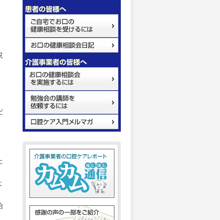
説
、
だ
た
よ
治