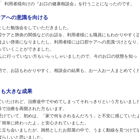
利用者様向けの『お口の健康相談会』を行うことになったのです。
ケアへの意識を向ける
とした勉強会をしていただきました。
腔ケアと肺炎の関係などのお話を、利用者様にも職員にもわかりやすく
はよい啓発になりましたし、利用者様には口腔ケアへの意識づけとなり
っていくことができました。
さんに行っていない方もいらっしゃいましたので、今のお口の状態を知っ
。
切で、お話もわかりやすく、相談会の結果も、お一人お一人まとめてく
。
りも大きな成果
ていたけれど、治療途中でやめてしまってそれっきりという方もいまし
科で治療を再開された方もいます。
受けていて、初めは、「家で何をされるんだろう」と不安に感じていた
「簡単に終わったよ」と安心されていました。
に立ち会いましたが、雑然としたお部屋の中で、うまく動線を見つけて
ばらしいと思いました。