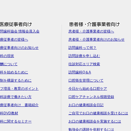
問歯科協会 情報会員入会
患者様・介護事業者の皆様へ
療従事者の皆様へ
患者様・介護事業者向けのお知らせ
療従事者向けのお知らせ
訪問歯科って何？
科の現状
訪問診療を申し込む
酬について
往診対応エリア検索
科を始めるために
訪問歯科Q＆A
制を構築するために
口腔衛生管理について
フ増員・教育のポイント
今日から始める口腔ケア
科診療で働きたい方
口腔ケアチャンネル視聴登録
療従事者向け 書籍紹介
お口の健康相談会日記
科DVD教材
ご自宅でお口の健康相談を受けるには
科に関するセミナー
お口の健康相談会を実施するには
勉強会の講師を依頼するには